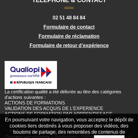
02 51 48 84 84
Formulaire de contact
Formulaire de réclamation
Formulaire de retour d'expérience
MESLAY
COPYRIGHT
2018
-
La certification qualité a été délivrée au titre des catégories
LAISSER
d'actions suivantes :
MASQUÉ
ACTIONS DE FORMATIONS
VALIDATION DES ACQUIS DE L'EXPERIENCE
ACTIONS DE FORMATION PAR APPRENTISSAGE
En poursuivant votre navigation, vous acceptez le dépôt de
cookies tiers destinés à vous proposer des vidéos, des
FAQ
-
Mentions légales
-
Plan du site
-
Exercez vos droits
-
boutons de partage, des remontées de contenus de
Données personnelles
- Réalisation :
ZEPHYR&KO
- Copyright