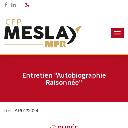
RÉSEAUX
Facebook
LinkedIn
SOCIAUX
Men
Entretien "Autobiographie
Raisonnée"
Réf : AR01*2024